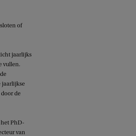
sloten of
cht jaarlijks
 vullen.
 de
jaarlijkse
 door de
 het PhD-
ecteur van