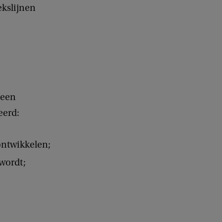
kslijnen
 een
eerd:
ontwikkelen;
wordt;