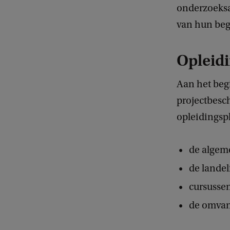
onderzoeksa
van hun beg
Opleidi
Aan het beg
projectbesch
opleidingsp
de algem
de lande
cursussen
de omvan