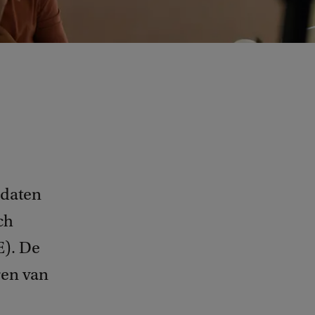
idaten
ch
E). De
ren van