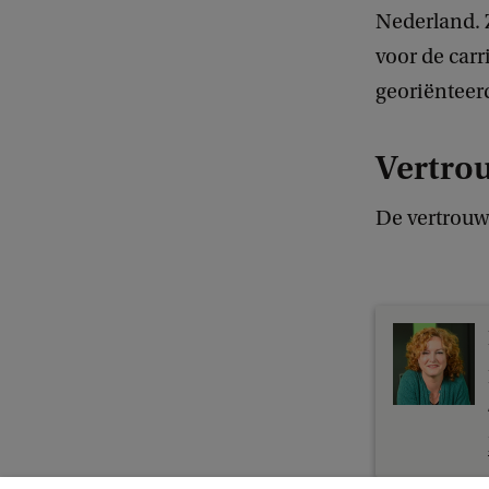
Nederland. 
voor de carr
georiënteer
Vertro
De vertrouw