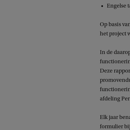
Engelse t
Op basis va
het project 
In de daarop
functioneri
Deze rappor
promovendus
functioneri
afdeling Pe
Elk jaar be
formulier bi