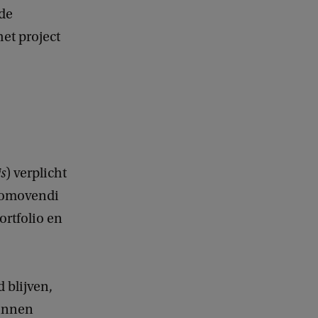
de
et project
s
) verplicht
promovendi
rtfolio en
 blijven,
binnen