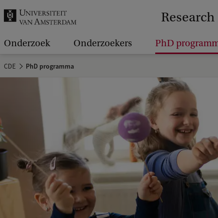
k
Research 
.
.
Onderzoek
Onderzoekers
PhD program
.
CDE
PhD programma