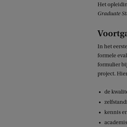
Het opleidi
Graduate St
Voortg
In het eerst
formele eval
formulier bi
project. Hie
de kwalit
zelfstand
kennis e
academis