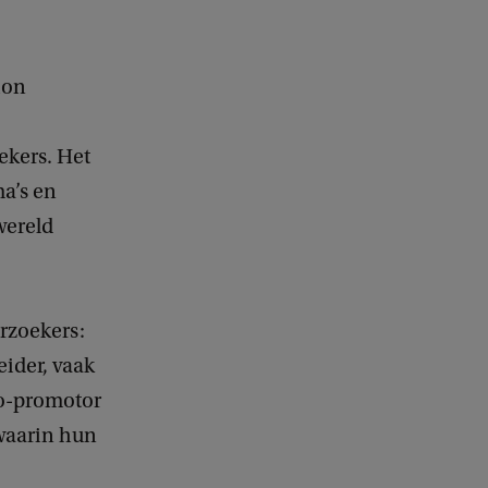
ion
ekers. Het
ma’s en
wereld
rzoekers:
eider, vaak
co-promotor
waarin hun