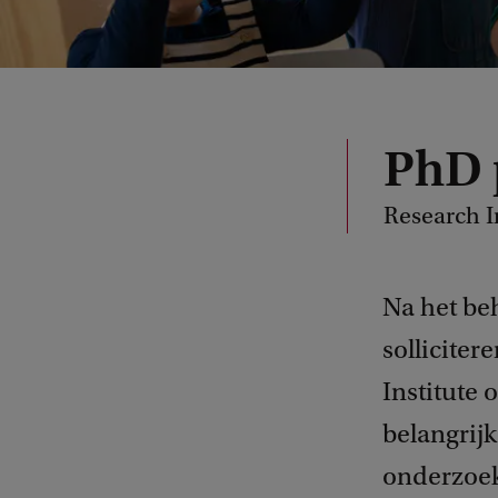
PhD
Research I
Na het be
sollicite
Institute
belangrij
onderzoek 