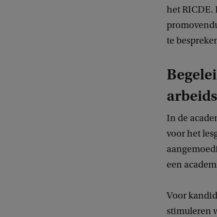
het RICDE. 
promovendus
te bespreken
Begele
arbeid
In de acade
voor het le
aangemoedig
een academi
Voor kandida
stimuleren 